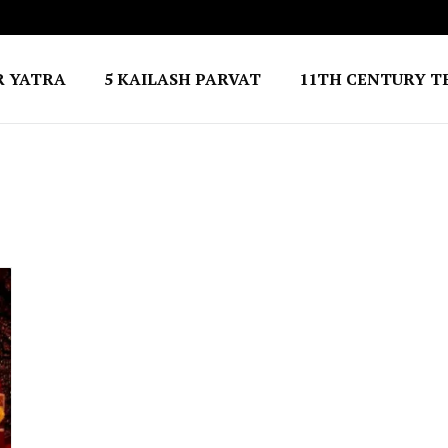
R YATRA
5 KAILASH PARVAT
11TH CENTURY T