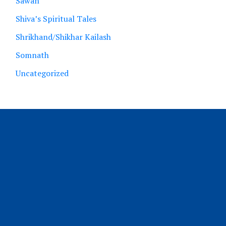
Sawan
Shiva’s Spiritual Tales
Shrikhand/Shikhar Kailash
Somnath
Uncategorized