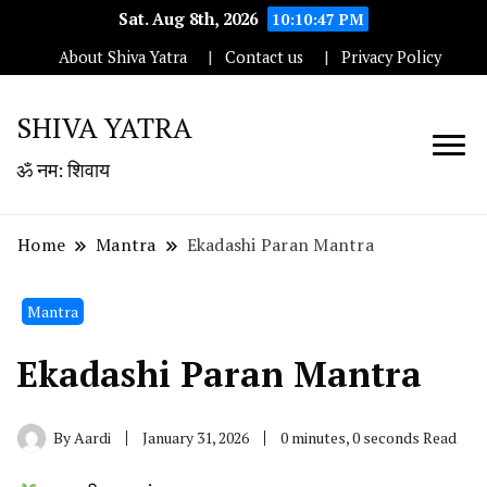
Sat. Aug 8th, 2026
10:10:48 PM
About Shiva Yatra
Contact us
Privacy Policy
SHIVA YATRA
ॐ नम: शिवाय
Home
Mantra
Ekadashi Paran Mantra
Mantra
Ekadashi Paran Mantra
By
Aardi
January 31, 2026
0 minutes, 0 seconds Read