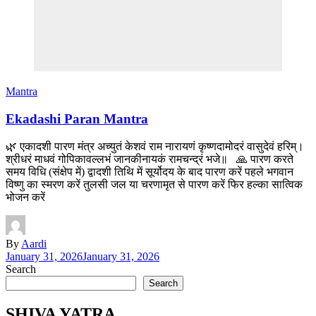
Mantra
Ekadashi Paran Mantra
🌿 एकादशी पारण मंत्र अच्युतं केशवं राम नारायणं कृष्णदामोदरं वासुदेवं हरिम्।
श्रीधरं माधवं गोपिकावल्लभं जानकीनायकं रामचन्द्रं भजे॥ 🙏 पारण करते
समय विधि (संक्षेप में) द्वादशी तिथि में सूर्योदय के बाद पारण करें पहले भगवान
विष्णु का स्मरण करें तुलसी जल या चरणामृत से पारण करें फिर हल्का सात्विक
भोजन करें
By
Aardi
January 31, 2026
January 31, 2026
Search
Search
SHIVA YATRA