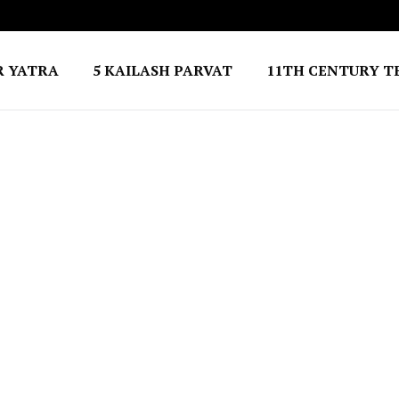
R YATRA
5 KAILASH PARVAT
11TH CENTURY T