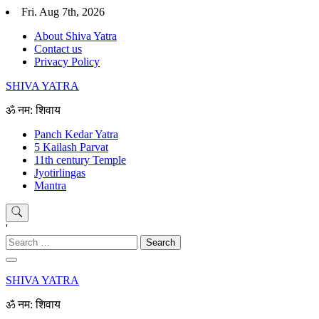
Skip
Fri. Aug 7th, 2026
to
About Shiva Yatra
content
Contact us
Privacy Policy
SHIVA YATRA
ॐ नम: शिवाय
Panch Kedar Yatra
5 Kailash Parvat
11th century Temple
Jyotirlingas
Mantra
'
Search
for:
SHIVA YATRA
ॐ नम: शिवाय