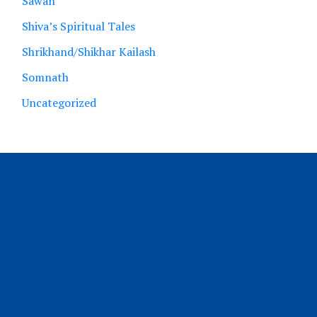
Sawan
Shiva’s Spiritual Tales
Shrikhand/Shikhar Kailash
Somnath
Uncategorized