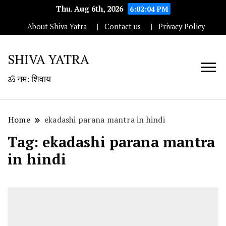
Thu. Aug 6th, 2026
6:02:04 PM
About Shiva Yatra
Contact us
Privacy Policy
SHIVA YATRA
ॐ नम: शिवाय
Home
ekadashi parana mantra in hindi
Tag:
ekadashi parana mantra
in hindi