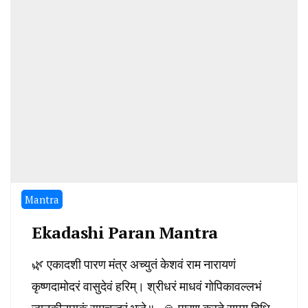
Mantra
Ekadashi Paran Mantra
🌿 एकादशी पारण मंत्र अच्युतं केशवं राम नारायणं
कृष्णदामोदरं वासुदेवं हरिम्। श्रीधरं माधवं गोपिकावल्लभं
जानकीनायकं रामचन्द्रं भजे॥ 🙏 पारण करते समय विधि