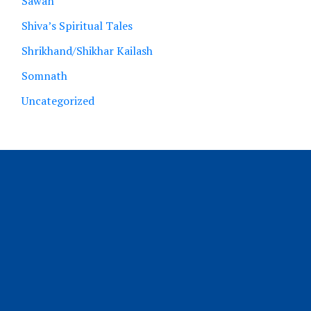
Sawan
Shiva’s Spiritual Tales
Shrikhand/Shikhar Kailash
Somnath
Uncategorized