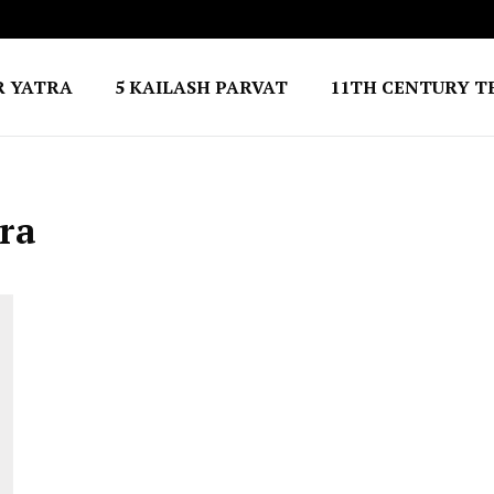
R YATRA
5 KAILASH PARVAT
11TH CENTURY T
ra