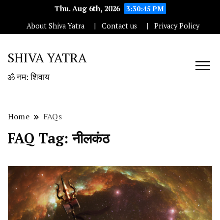
Thu. Aug 6th, 2026
3:30:45 PM
About Shiva Yatra
Contact us
Privacy Policy
SHIVA YATRA
ॐ नम: शिवाय
Home
FAQs
FAQ Tag:
नीलकंठ