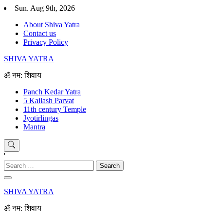
Skip
Sun. Aug 9th, 2026
to
About Shiva Yatra
content
Contact us
Privacy Policy
SHIVA YATRA
ॐ नम: शिवाय
Panch Kedar Yatra
5 Kailash Parvat
11th century Temple
Jyotirlingas
Mantra
'
Search
for:
SHIVA YATRA
ॐ नम: शिवाय