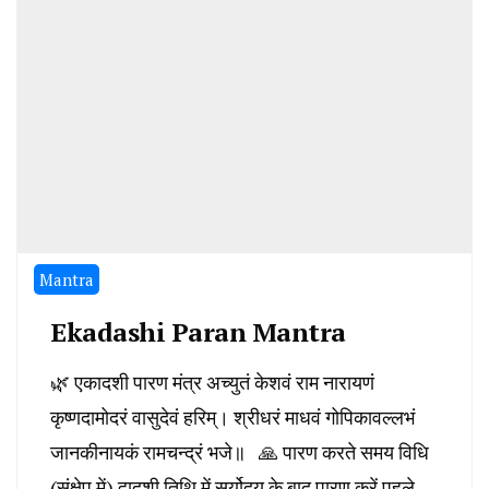
Mantra
Ekadashi Paran Mantra
🌿 एकादशी पारण मंत्र अच्युतं केशवं राम नारायणं
कृष्णदामोदरं वासुदेवं हरिम्। श्रीधरं माधवं गोपिकावल्लभं
जानकीनायकं रामचन्द्रं भजे॥ 🙏 पारण करते समय विधि
(संक्षेप में) द्वादशी तिथि में सूर्योदय के बाद पारण करें पहले