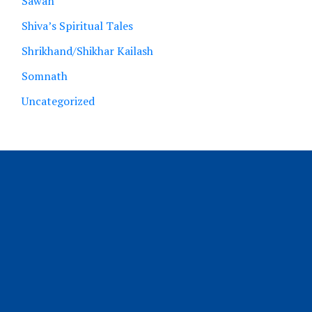
Sawan
Shiva’s Spiritual Tales
Shrikhand/Shikhar Kailash
Somnath
Uncategorized