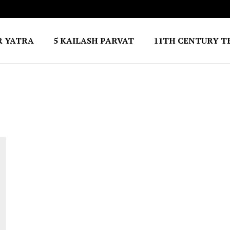
R YATRA
5 KAILASH PARVAT
11TH CENTURY T