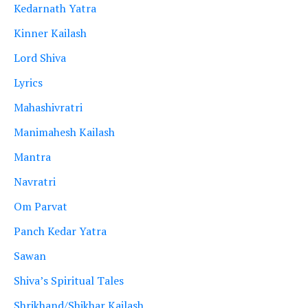
Kedarnath Yatra
Kinner Kailash
Lord Shiva
Lyrics
Mahashivratri
Manimahesh Kailash
Mantra
Navratri
Om Parvat
Panch Kedar Yatra
Sawan
Shiva’s Spiritual Tales
Shrikhand/Shikhar Kailash