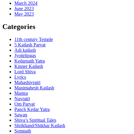
March 2024
June 2023
May 2023
Categories
11th century Temple
5 Kailash Parvat
Adi kailash
Jyotirlingas
Kedarnath Yatra
Kinner Kailash
Lord Shiva
Lyrics
Mahashivratri
Manimahesh Kailash
Mantra
Navratri
Om Parvat
Panch Kedar Yatra
Sawan
Shiva’s Spiritual Tales
Shrikhand/Shikhar Kailash
Somnath