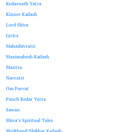
Kedarnath Yatra
Kinner Kailash
Lord Shiva
Lyrics
Mahashivratri
Manimahesh Kailash
Mantra
Navratri
Om Parvat
Panch Kedar Yatra
Sawan
Shiva’s Spiritual Tales
Shrikhand/Shikhar Kailash