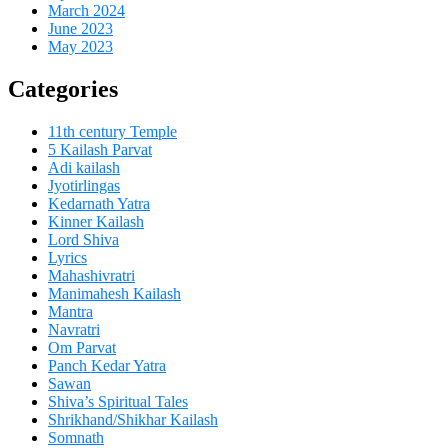
March 2024
June 2023
May 2023
Categories
11th century Temple
5 Kailash Parvat
Adi kailash
Jyotirlingas
Kedarnath Yatra
Kinner Kailash
Lord Shiva
Lyrics
Mahashivratri
Manimahesh Kailash
Mantra
Navratri
Om Parvat
Panch Kedar Yatra
Sawan
Shiva’s Spiritual Tales
Shrikhand/Shikhar Kailash
Somnath