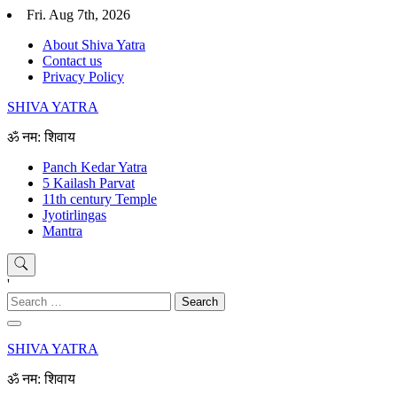
Skip
Fri. Aug 7th, 2026
to
About Shiva Yatra
content
Contact us
Privacy Policy
SHIVA YATRA
ॐ नम: शिवाय
Panch Kedar Yatra
5 Kailash Parvat
11th century Temple
Jyotirlingas
Mantra
'
Search
for:
SHIVA YATRA
ॐ नम: शिवाय