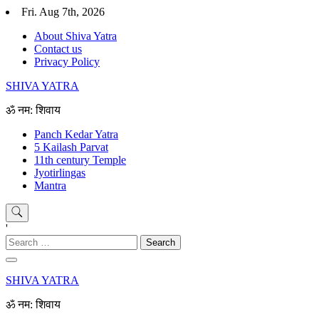
Skip
Fri. Aug 7th, 2026
to
About Shiva Yatra
content
Contact us
Privacy Policy
SHIVA YATRA
ॐ नम: शिवाय
Panch Kedar Yatra
5 Kailash Parvat
11th century Temple
Jyotirlingas
Mantra
'
Search
for:
SHIVA YATRA
ॐ नम: शिवाय