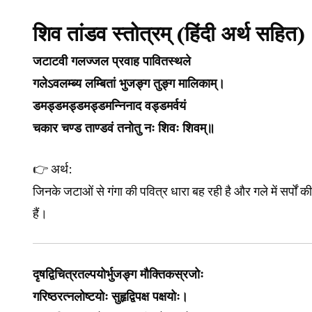
शिव तांडव स्तोत्रम् (हिंदी अर्थ सहित)
जटाटवी गलज्जल प्रवाह पावितस्थले
गलेऽवलम्ब्य लम्बितां भुजङ्ग तुङ्ग मालिकाम्।
डमड्डमड्डमड्डमन्निनाद वड्डमर्वयं
चकार चण्ड ताण्डवं तनोतु नः शिवः शिवम्॥
👉 अर्थ:
जिनके जटाओं से गंगा की पवित्र धारा बह रही है और गले में सर्पों
हैं।
दृषद्विचित्रतल्पयोर्भुजङ्ग मौक्तिकस्रजोः
गरिष्ठरत्नलोष्टयोः सुहृद्विपक्ष पक्षयोः।