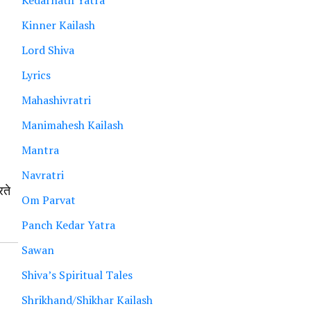
Kedarnath Yatra
Kinner Kailash
Lord Shiva
Lyrics
Mahashivratri
Manimahesh Kailash
Mantra
Navratri
रते
Om Parvat
Panch Kedar Yatra
Sawan
Shiva’s Spiritual Tales
Shrikhand/Shikhar Kailash