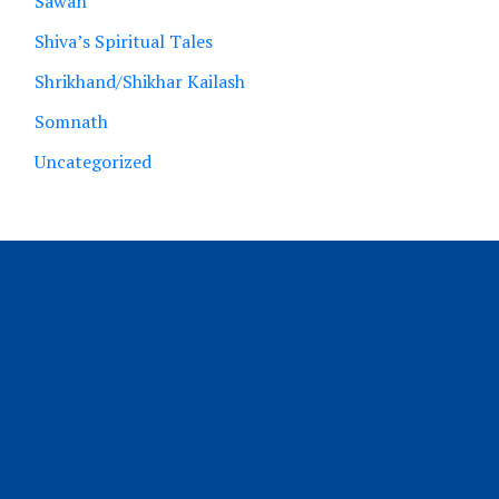
Sawan
Shiva’s Spiritual Tales
Shrikhand/Shikhar Kailash
Somnath
Uncategorized