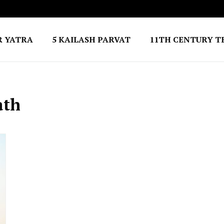
R YATRA
5 KAILASH PARVAT
11TH CENTURY T
ath