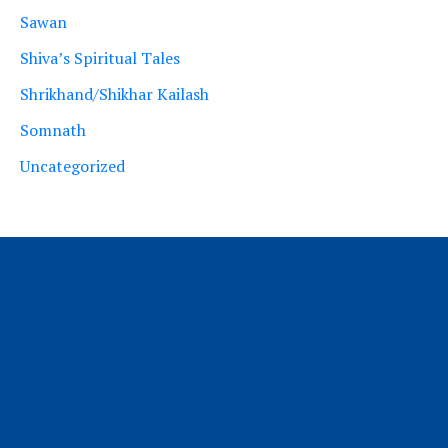
Sawan
Shiva’s Spiritual Tales
Shrikhand/Shikhar Kailash
Somnath
Uncategorized