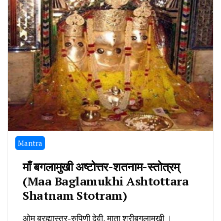
Mantra
माँ बगलामुखी अष्टोत्तर-शतनाम-स्तोत्रम्
(Maa Baglamukhi Ashtottara
Shatnam Stotram)
ओम् ब्रह्मास्त्र-रुपिणी देवी, माता श्रीबगलामुखी ।