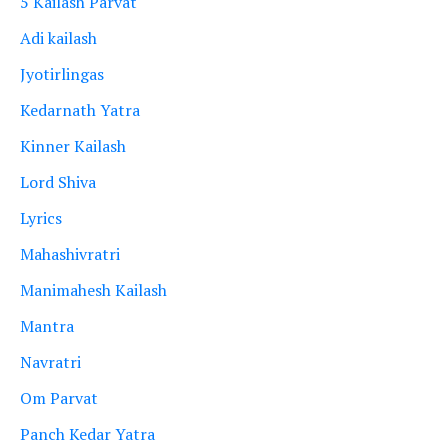
5 Kailash Parvat
Adi kailash
Jyotirlingas
Kedarnath Yatra
Kinner Kailash
Lord Shiva
Lyrics
Mahashivratri
Manimahesh Kailash
Mantra
Navratri
Om Parvat
Panch Kedar Yatra