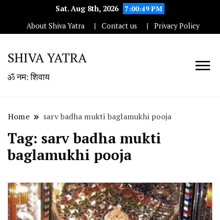
Sat. Aug 8th, 2026
7:00:49 PM
About Shiva Yatra
Contact us
Privacy Policy
SHIVA YATRA
ॐ नम: शिवाय
Home
sarv badha mukti baglamukhi pooja
Tag:
sarv badha mukti
baglamukhi pooja