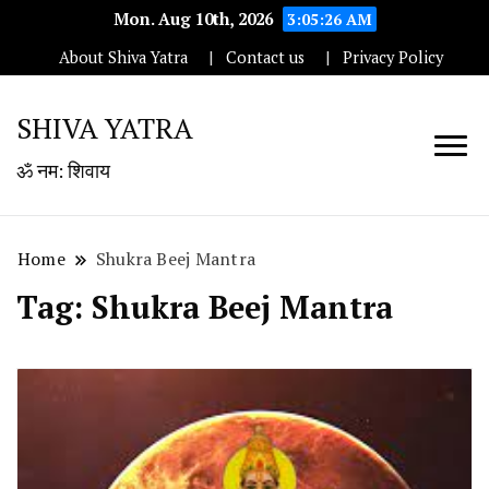
Mon. Aug 10th, 2026
3:05:27 AM
About Shiva Yatra
Contact us
Privacy Policy
SHIVA YATRA
ॐ नम: शिवाय
Home
Shukra Beej Mantra
Tag:
Shukra Beej Mantra